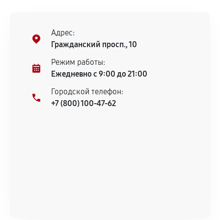
остается на стороне производителя или
продавца. За качество сторонних деталей
сервисный центр ответственности не несет.
Адрес:
Гражданский просп., 10
Режим работы:
Ежедневно с 9:00 до 21:00
Городской телефон:
+7 (800) 100-47-62