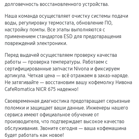
долговечность восстановленного устройства.
срока.
Наша команда осуществляет очистку системы подачи
Программные сбои, если это не указано в
воды, регулировку термостата, обновление ПО,
отдельных условиях.
настройку помпы. Все этапы выполняются с
применением стандартов ESD для предотвращения
повреждений электроники.
Если комплектующие куплены
Перед выдачей осуществляем проверку качества
самостоятельно
работы — проверка температуры. Работаем с
сертифицированные запчасти Nivona и фиксируем
Гарантия на выполненные работы может
артикула. Четкая цена — всё отражаем в заказ-наряде.
сохраняться полностью или частично, если
Не затягивайте — восстановим вашу кофемолку Нивона
соблюдены следующие условия:
CafeRomatica NICR 675 надежно!
Предоставленные детали подходят по
Своевременная диагностика предотвращает серьезные
техническим параметрам и не имеют внешних
поломки и защищает ваши данные. Инженеры нашего
дефектов.
сервиса имеют официальное обучение от
Установка была выполнена нашим сервисным
производителя, что подтверждает высокое качество
центром.
обслуживания. Звоните сегодня — ваша кофемашина
При этом гарантия на сами комплектующие
будет работать как новое!