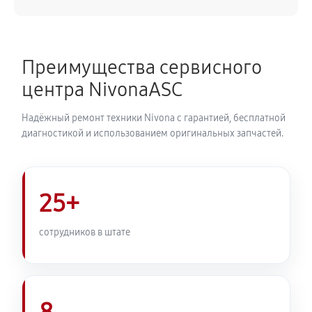
540 руб
50 минут
Замена ТЭНа кофемашины Nivona CafeRomatica
Преимущества сервисного
NICR 675
центра NivonaASC
720 руб
40 минут
Надёжный ремонт техники Nivona с гарантией, бесплатной
Ремонт гидросистемы кофемашины Nivona
диагностикой и использованием оригинальных запчастей.
CafeRomatica NICR 675
810 руб
55 минут
25+
Ремонт кофемолки кофемашины Nivona
CafeRomatica NICR 675
сотрудников в штате
740 руб
50 минут
Комплексная профилактика
800 руб
60 минут