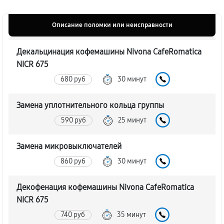
Описание поломки или неисправности
Декальцинация кофемашины Nivona CafeRomatica
NICR 675
680 руб
30 минут
Замена уплотнительного кольца группы
590 руб
25 минут
Замена микровыключателей
860 руб
30 минут
Декофенация кофемашины Nivona CafeRomatica
NICR 675
740 руб
35 минут