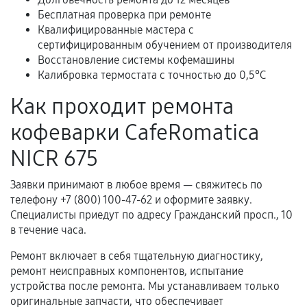
Расширенная гарантия
Бесплатная проверка при ремонте
Квалифицированные мастера с
В некоторых случаях возможно оформление
сертифицированным обучением от производителя
расширенной гарантии. Стоимость, сроки и
Восстановление системы кофемашины
условия продления согласовываются отдельно и
Калибровка термостата с точностью до 0,5°C
фиксируются в документах.
Как проходит ремонта
кофеварки CafeRomatica
Когда гарантия не действует
NICR 675
Нарушение правил эксплуатации,
Заявки принимают в любое время — свяжитесь по
механические повреждения, попадание влаги,
телефону +7 (800) 100-47-62 и оформите заявку.
перегрев, коррозия.
Специалисты приедут по адресу Гражданский просп., 10
Самостоятельный ремонт или вмешательство
в течение часа.
третьих лиц.
Ремонт включает в себя тщательную диагностику,
Естественный износ деталей, если иное не
ремонт неисправных компонентов, испытание
предусмотрено отдельно.
устройства после ремонта. Мы устанавливаем только
оригинальные запчасти, что обеспечивает
Обращение после окончания гарантийного