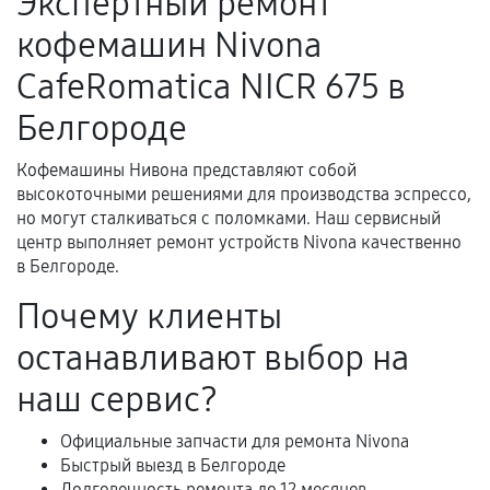
Экспертный ремонт
Поломка установленной детали при
кофемашин Nivona
нормальной эксплуатации в течение
гарантийного срока.
CafeRomatica NICR 675 в
Несоответствие комплектующей заявленным
Белгороде
техническим характеристикам.
Кофемашины Нивона представляют собой
высокоточными решениями для производства эспрессо,
Документы для подтверждения
но могут сталкиваться с поломками. Наш сервисный
гарантии
центр выполняет ремонт устройств Nivona качественно
в Белгороде.
Гарантийный талон.
Почему клиенты
Акт выполненных работ с датой, перечнем
останавливают выбор на
услуг и сроком гарантии.
Документы на установленные комплектующие
наш сервис?
и кассовый чек.
Официальные запчасти для ремонта Nivona
Быстрый выезд в Белгороде
Долговечность ремонта до 12 месяцев