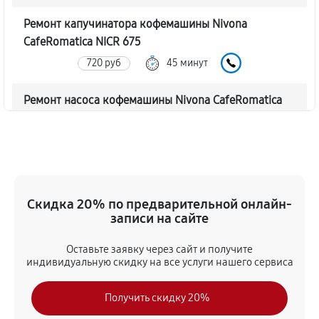
Ремонт капучинатора кофемашины Nivona
CafeRomatica NICR 675
720 руб
45 минут
Ремонт насоса кофемашины Nivona CafeRomatica
NICR 675
770 руб
40 минут
Замена жерновов кофемашины Nivona
CafeRomatica NICR 675
Скидка 20% по предварительной онлайн-
620 руб
45 минут
записи на сайте
Оставьте заявку через сайт и получите
Чистка от кофейных масел
индивидуальную скидку на все услуги нашего сервиса
630 руб
30 минут
Получить скидку 20%
Замена модуля управления