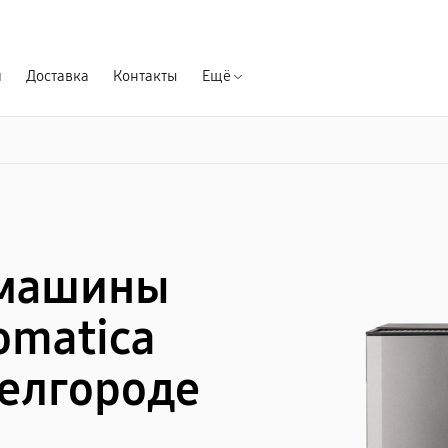
Гарантия д
я
Доставка
Контакты
Ещё
емашины
omatica
Белгороде