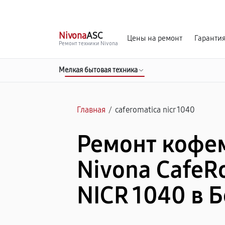
г. Белгород
Ежедневно с 9:00 до 21:00
Nivona
ASC
Цены на ремонт
Гаранти
Ремонт техники Nivona
Мелкая бытовая техника
Главная
/
caferomatica nicr 1040
Ремонт коф
Nivona CafeR
NICR 1040 в 