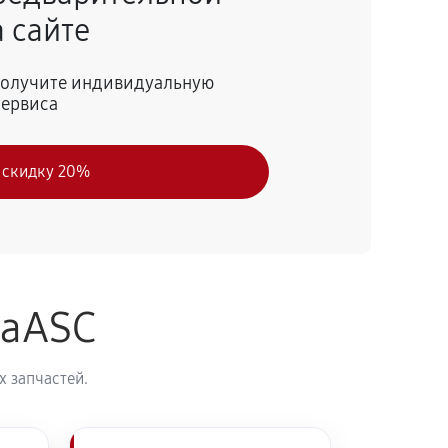
 сайте
55 минут
Заказать
 получите индивидуальную
сервиса
50 минут
Заказать
 скидку 20%
60 минут
Заказать
naASC
 запчастей.