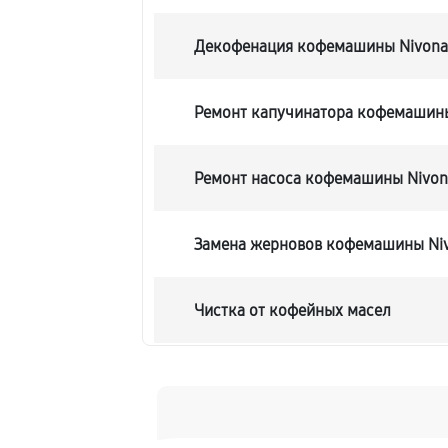
Декофенация кофемашины Nivona 
Ремонт капучинатора кофемашины
Ремонт насоса кофемашины Nivona
Замена жерновов кофемашины Niv
Чистка от кофейных масел
Замена модуля управления
Замена ТЭНа кофемашины Nivona C