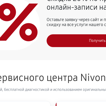
0%
онлайн-записи на
810 руб
 Nivona CafeRomatica NICR 1040
Оставьте заявку через сайт и
скидку на все услуги нашего 
740 руб
vona CafeRomatica NICR 1040
Получить
800 руб
рвисного центра Nivo
й, бесплатной диагностикой и использованием оригинальных