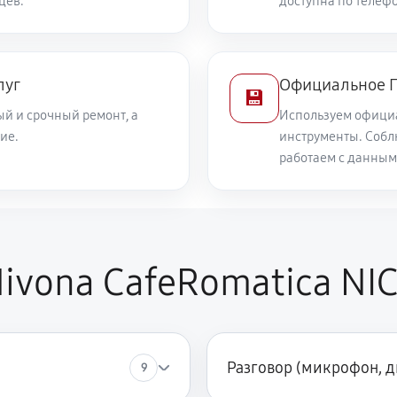
цев.
доступна по телефо
луг
Официальное П
💾
й и срочный ремонт, а
Используем офици
ие.
инструменты. Собл
работаем с данным
ivona CafeRomatica NIC
Разговор (микрофон, 
9