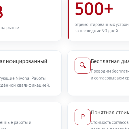
500+
8
отремонтированных устрой
 на рынке
за последние 90 дней
квалифицированный
Бесплатная ди
🔍
Проводим бесплатн
и согласовываем с
тующие Nivona. Работы
ждённой квалификацией.
и
Понятная стоим
₽
енные работы и
Стоимость согласов