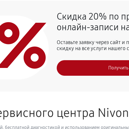
0%
Скидка 20% по п
720 руб
afeRomatica NICR 759
онлайн-записи на
810 руб
 Nivona CafeRomatica NICR 759
Оставьте заявку через сайт и
скидку на все услуги нашего 
740 руб
vona CafeRomatica NICR 759
Получить
800 руб
рвисного центра Nivo
й, бесплатной диагностикой и использованием оригинальных