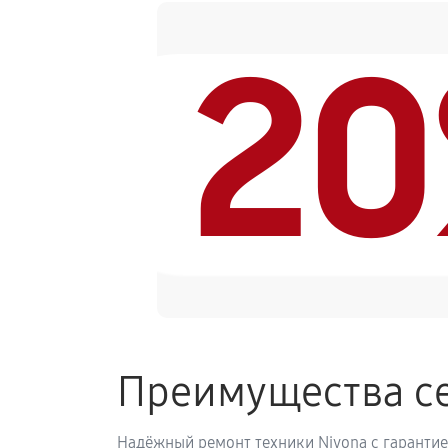
2
Замена ТЭНа кофемашины Nivona C
Ремонт гидросистемы кофемашины
Ремонт кофемолки кофемашины Ni
Комплексная профилактика
Преимущества се
Надёжный ремонт техники Nivona с гарантие