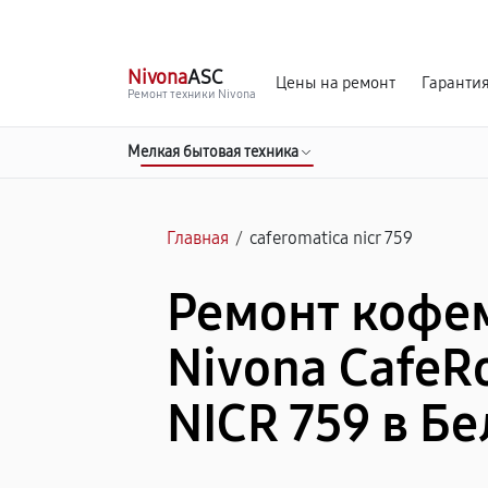
г. Белгород
Ежедневно с 9:00 до 21:00
Nivona
ASC
Цены на ремонт
Гаранти
Ремонт техники Nivona
Мелкая бытовая техника
Главная
/
caferomatica nicr 759
Ремонт коф
Nivona CafeR
NICR 759 в Б