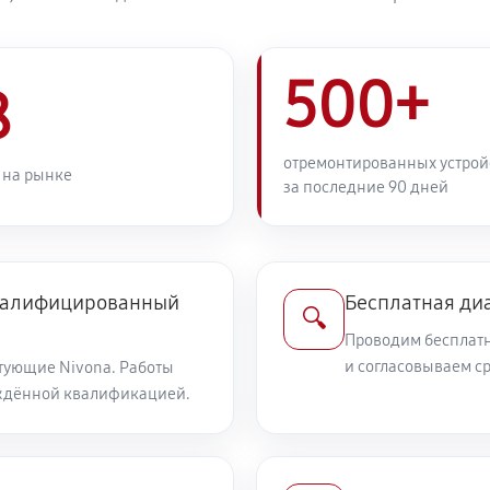
500+
8
отремонтированных устрой
 на рынке
за последние 90 дней
квалифицированный
Бесплатная ди
🔍
Проводим бесплатн
и согласовываем с
тующие Nivona. Работы
ждённой квалификацией.