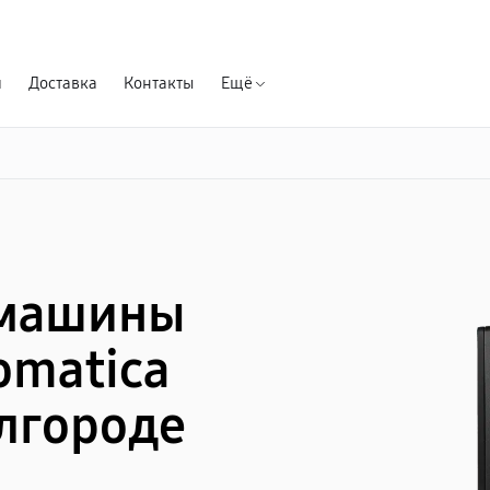
Гарантия д
я
Доставка
Контакты
Ещё
емашины
omatica
елгороде