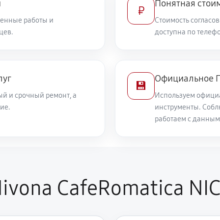
и
Понятная стоим
₽
енные работы и
Стоимость согласов
цев.
доступна по телефо
луг
Официальное П
💾
й и срочный ремонт, а
Используем офици
ие.
инструменты. Собл
работаем с данным
ivona CafeRomatica NIC