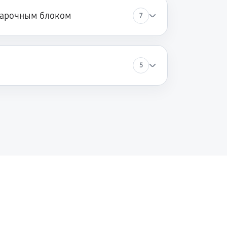
варочным блоком
7
5