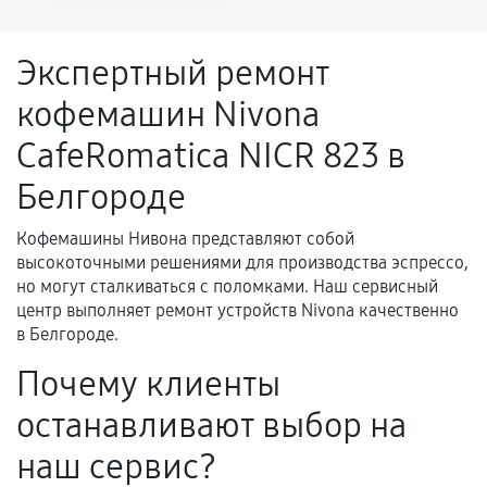
напрямую связанной с выполненным
ремонтом.
Экспертный ремонт
Поломка установленной детали при
кофемашин Nivona
нормальной эксплуатации в течение
гарантийного срока.
CafeRomatica NICR 823 в
Несоответствие комплектующей заявленным
Белгороде
техническим характеристикам.
Кофемашины Нивона представляют собой
высокоточными решениями для производства эспрессо,
Документы для подтверждения
но могут сталкиваться с поломками. Наш сервисный
гарантии
центр выполняет ремонт устройств Nivona качественно
в Белгороде.
Гарантийный талон.
Почему клиенты
Акт выполненных работ с датой, перечнем
останавливают выбор на
услуг и сроком гарантии.
Документы на установленные комплектующие
наш сервис?
и кассовый чек.