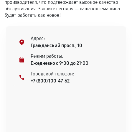
Установка была выполнена нашим сервисным
производителя, что подтверждает высокое качество
центром.
обслуживания. Звоните сегодня — ваша кофемашина
При этом гарантия на сами комплектующие
будет работать как новое!
остается на стороне производителя или
продавца. За качество сторонних деталей
сервисный центр ответственности не несет.
Адрес:
Гражданский просп., 10
Режим работы:
Ежедневно с 9:00 до 21:00
Городской телефон:
+7 (800) 100-47-62