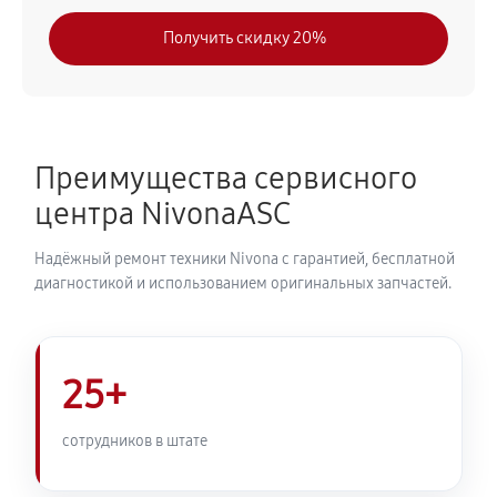
630 руб
30 минут
Получить скидку 20%
Замена модуля управления
540 руб
50 минут
Замена ТЭНа кофемашины Nivona CafeRomatica
Преимущества сервисного
NICR 823
центра NivonaASC
720 руб
40 минут
Надёжный ремонт техники Nivona с гарантией, бесплатной
Ремонт гидросистемы кофемашины Nivona
диагностикой и использованием оригинальных запчастей.
CafeRomatica NICR 823
810 руб
55 минут
25+
Ремонт кофемолки кофемашины Nivona
CafeRomatica NICR 823
сотрудников в штате
740 руб
50 минут