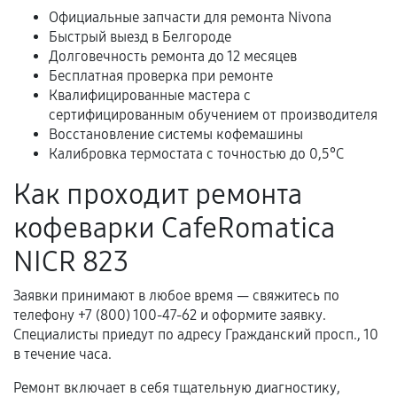
Официальные запчасти для ремонта Nivona
Быстрый выезд в Белгороде
Долговечность ремонта до 12 месяцев
Расширенная гарантия
Бесплатная проверка при ремонте
Квалифицированные мастера с
В некоторых случаях возможно оформление
сертифицированным обучением от производителя
расширенной гарантии. Стоимость, сроки и
Восстановление системы кофемашины
условия продления согласовываются отдельно и
Калибровка термостата с точностью до 0,5°C
фиксируются в документах.
Как проходит ремонта
кофеварки CafeRomatica
Когда гарантия не действует
NICR 823
Нарушение правил эксплуатации,
Заявки принимают в любое время — свяжитесь по
механические повреждения, попадание влаги,
телефону +7 (800) 100-47-62 и оформите заявку.
перегрев, коррозия.
Специалисты приедут по адресу Гражданский просп., 10
Самостоятельный ремонт или вмешательство
в течение часа.
третьих лиц.
Ремонт включает в себя тщательную диагностику,