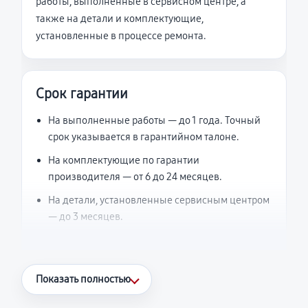
работы, выполненные в сервисном центре, а
также на детали и комплектующие,
установленные в процессе ремонта.
Срок гарантии
На выполненные работы — до 1 года. Точный
срок указывается в гарантийном талоне.
На комплектующие по гарантии
производителя — от 6 до 24 месяцев.
На детали, установленные сервисным центром
— до 3 месяцев.
Что считается гарантийным случаем
Показать полностью
Повторное возникновение неисправности,