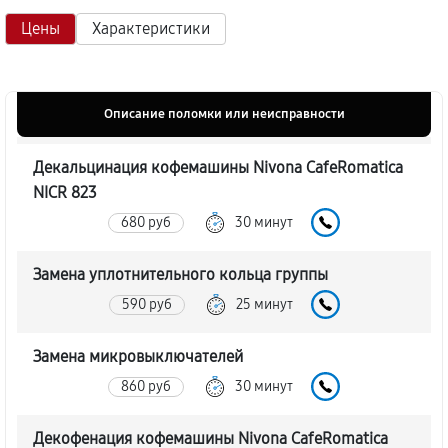
Цены
Характеристики
Описание поломки или неисправности
Декальцинация кофемашины Nivona CafeRomatica
NICR 823
680 руб
30 минут
Замена уплотнительного кольца группы
590 руб
25 минут
Замена микровыключателей
860 руб
30 минут
Декофенация кофемашины Nivona CafeRomatica