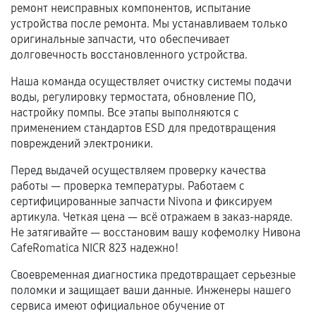
Естественный износ деталей, если иное не
ремонт неисправных компонентов, испытание
предусмотрено отдельно.
устройства после ремонта. Мы устанавливаем только
оригинальные запчасти, что обеспечивает
Обращение после окончания гарантийного
долговечность восстановленного устройства.
срока.
Наша команда осуществляет очистку системы подачи
Программные сбои, если это не указано в
воды, регулировку термостата, обновление ПО,
отдельных условиях.
настройку помпы. Все этапы выполняются с
применением стандартов ESD для предотвращения
повреждений электроники.
Если комплектующие куплены
Перед выдачей осуществляем проверку качества
самостоятельно
работы — проверка температуры. Работаем с
сертифицированные запчасти Nivona и фиксируем
Гарантия на выполненные работы может
артикула. Четкая цена — всё отражаем в заказ-наряде.
сохраняться полностью или частично, если
Не затягивайте — восстановим вашу кофемолку Нивона
соблюдены следующие условия:
CafeRomatica NICR 823 надежно!
Предоставленные детали подходят по
Своевременная диагностика предотвращает серьезные
техническим параметрам и не имеют внешних
поломки и защищает ваши данные. Инженеры нашего
дефектов.
сервиса имеют официальное обучение от