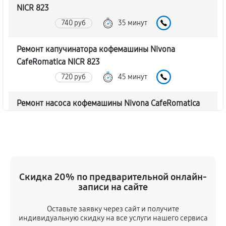
NICR 823
740 руб
35 минут
Ремонт капучинатора кофемашины Nivona
CafeRomatica NICR 823
720 руб
45 минут
Ремонт насоса кофемашины Nivona CafeRomatica
NICR 823
770 руб
40 минут
Замена жерновов кофемашины Nivona
CafeRomatica NICR 823
Скидка 20% по предварительной онлайн-
620 руб
45 минут
записи на сайте
Оставьте заявку через сайт и получите
Чистка от кофейных масел
индивидуальную скидку на все услуги нашего сервиса