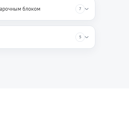
варочным блоком
7
5