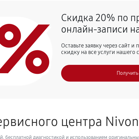
0%
Скидка 20% по п
720 руб
CafeRomatica NIVO 8103
онлайн-записи на
810 руб
 Nivona CafeRomatica NIVO 8103
Оставьте заявку через сайт и
скидку на все услуги нашего 
740 руб
vona CafeRomatica NIVO 8103
Получить
800 руб
рвисного центра Nivo
й, бесплатной диагностикой и использованием оригинальных