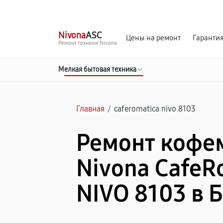
г. Белгород
Ежедневно с 9:00 до 21:00
Nivona
ASC
Цены на ремонт
Гаранти
Ремонт техники Nivona
Мелкая бытовая техника
Главная
/
caferomatica nivo 8103
Ремонт коф
Nivona CafeR
NIVO 8103 в 