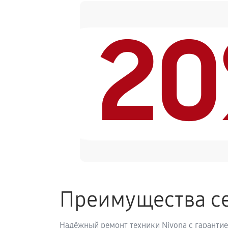
2
Замена ТЭНа кофемашины Nivona 
Ремонт гидросистемы кофемашины
Ремонт кофемолки кофемашины Ni
Комплексная профилактика
Преимущества се
Надёжный ремонт техники Nivona с гарантие