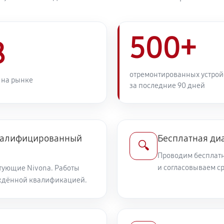
500+
8
отремонтированных устрой
 на рынке
за последние 90 дней
квалифицированный
Бесплатная ди
🔍
Проводим бесплатн
и согласовываем с
тующие Nivona. Работы
ждённой квалификацией.