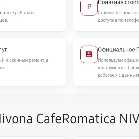
и
Понятная стоим
₽
енные работы и
Стоимость согласов
цев.
доступна по телефо
луг
Официальное П
💾
й и срочный ремонт, а
Используем офици
ие.
инструменты. Собл
работаем с данным
ivona CafeRomatica NI