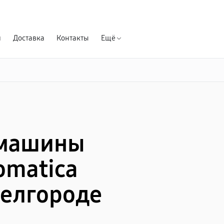
Гарантия д
я
Доставка
Контакты
Ещё
емашины
omatica
Белгороде