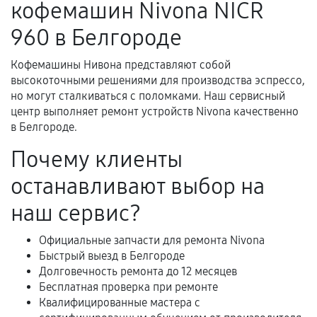
кофемашин Nivona NICR
нормальной эксплуатации в течение
гарантийного срока.
960 в Белгороде
Несоответствие комплектующей заявленным
техническим характеристикам.
Кофемашины Нивона представляют собой
высокоточными решениями для производства эспрессо,
но могут сталкиваться с поломками. Наш сервисный
центр выполняет ремонт устройств Nivona качественно
Документы для подтверждения
в Белгороде.
гарантии
Почему клиенты
Гарантийный талон.
останавливают выбор на
Акт выполненных работ с датой, перечнем
наш сервис?
услуг и сроком гарантии.
Документы на установленные комплектующие
Официальные запчасти для ремонта Nivona
и кассовый чек.
Быстрый выезд в Белгороде
Долговечность ремонта до 12 месяцев
Бесплатная проверка при ремонте
Квалифицированные мастера с
Расширенная гарантия