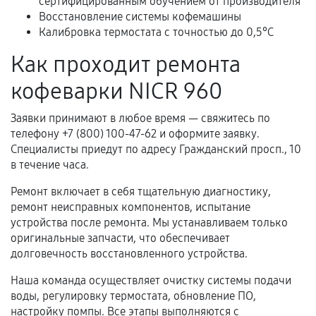
сертифицированным обучением от производителя
Восстановление системы кофемашины
В некоторых случаях возможно оформление
Калибровка термостата с точностью до 0,5°C
расширенной гарантии. Стоимость, сроки и
условия продления согласовываются отдельно и
Как проходит ремонта
фиксируются в документах.
кофеварки NICR 960
Заявки принимают в любое время — свяжитесь по
Когда гарантия не действует
телефону +7 (800) 100-47-62 и оформите заявку.
Специалисты приедут по адресу Гражданский просп., 10
Нарушение правил эксплуатации,
в течение часа.
механические повреждения, попадание влаги,
Ремонт включает в себя тщательную диагностику,
перегрев, коррозия.
ремонт неисправных компонентов, испытание
Самостоятельный ремонт или вмешательство
устройства после ремонта. Мы устанавливаем только
третьих лиц.
оригинальные запчасти, что обеспечивает
долговечность восстановленного устройства.
Естественный износ деталей, если иное не
предусмотрено отдельно.
Наша команда осуществляет очистку системы подачи
воды, регулировку термостата, обновление ПО,
Обращение после окончания гарантийного
настройку помпы. Все этапы выполняются с
срока.