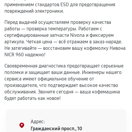
применением стандартов ESD для предотвращения
Программные сбои, если это не указано в
повреждений электроники.
отдельных условиях.
Перед выдачей осуществляем проверку качества
работы — проверка температуры. Работаем с
сертифицированные запчасти Nivona и фиксируем
Если комплектующие куплены
артикула. Четкая цена — всё отражаем в заказ-наряде.
самостоятельно
Не затягивайте — восстановим вашу кофемолку Нивона
NICR 960 надежно!
Гарантия на выполненные работы может
Своевременная диагностика предотвращает серьезные
сохраняться полностью или частично, если
поломки и защищает ваши данные. Инженеры нашего
соблюдены следующие условия:
сервиса имеют официальное обучение от
Предоставленные детали подходят по
производителя, что подтверждает высокое качество
техническим параметрам и не имеют внешних
обслуживания. Звоните сегодня — ваша кофемашина
дефектов.
будет работать как новое!
Установка была выполнена нашим сервисным
центром.
При этом гарантия на сами комплектующие
Адрес:
остается на стороне производителя или
Гражданский просп., 10