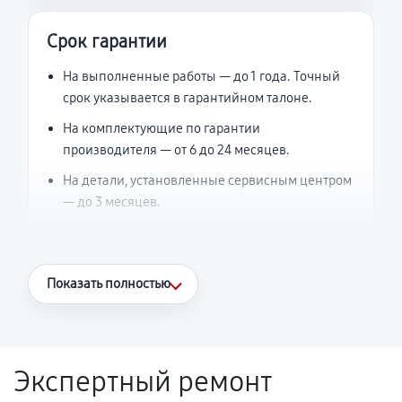
Срок гарантии
На выполненные работы — до 1 года. Точный
срок указывается в гарантийном талоне.
На комплектующие по гарантии
производителя — от 6 до 24 месяцев.
На детали, установленные сервисным центром
— до 3 месяцев.
Что считается гарантийным случаем
Показать полностью
Повторное возникновение неисправности,
напрямую связанной с выполненным
ремонтом.
Экспертный ремонт
Поломка установленной детали при