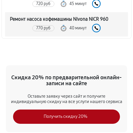
720 руб
45 минут
Ремонт насоса кофемашины Nivona NICR 960
770 руб
40 минут
Замена жерновов кофемашины Nivona NICR 960
620 руб
45 минут
Чистка от кофейных масел
Скидка 20% по предварительной онлайн-
630 руб
30 минут
записи на сайте
Замена модуля управления
Оставьте заявку через сайт и получите
540 руб
50 минут
индивидуальную скидку на все услуги нашего сервиса
Замена ТЭНа кофемашины Nivona NICR 960
Получить скидку 20%
720 руб
40 минут