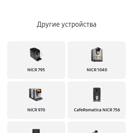
Другие устройства
NICR 795
NICR 1040
NICR 970
CafeRomatica NICR 756