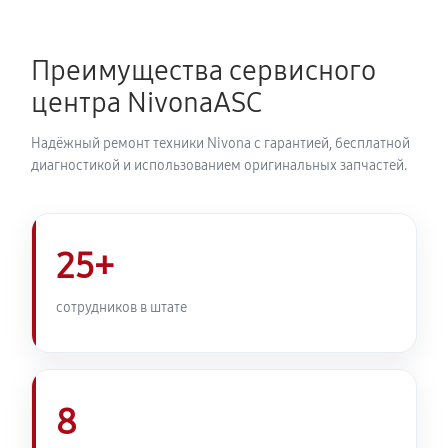
Ремонт гидросистемы кофемашины Nivona NICR
960
Преимущества сервисного
810 руб
55 минут
центра NivonaASC
Ремонт кофемолки кофемашины Nivona NICR 960
Надёжный ремонт техники Nivona с гарантией, бесплатной
740 руб
50 минут
диагностикой и использованием оригинальных запчастей.
Комплексная профилактика
800 руб
60 минут
25+
сотрудников в штате
8