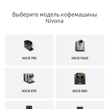
Выберите модель кофемашины
Nivona
NICR 795
NICR 1040
NICR 970
NICR 960